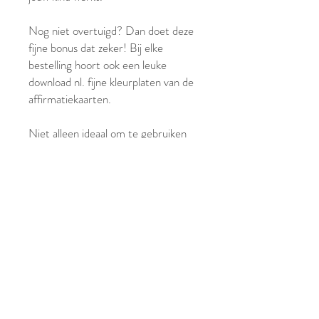
Nog niet overtuigd? Dan doet deze
fijne bonus dat zeker! Bij elke
bestelling hoort ook een leuke
download nl. fijne kleurplaten van de
affirmatiekaarten.
Niet alleen ideaal om te gebruiken
thuis als ouder, maar ook als
leerkracht, coach of therapeut.
Deze kaarten zijn voorbestemd voor
kinderen tussen de 3 en 12 jaar.
Inhoud:
30 affirmatiekaarten
1 houten houder
1 linnen zakje