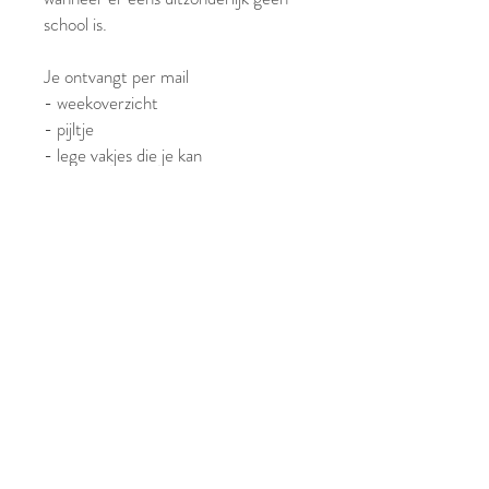
school is.
Je ontvangt per mail
- weekoverzicht
- pijltje
- lege vakjes die je kan
personaliseren met foto's van de
voornaamste zorgfiguren van je kind
- pictogrammen van school met
kruis erdoor
- instructies
- extra bestand zodat je je
planner kan personaliseren
© 2024 by
Lune Little Dreamers
Privacybeleid